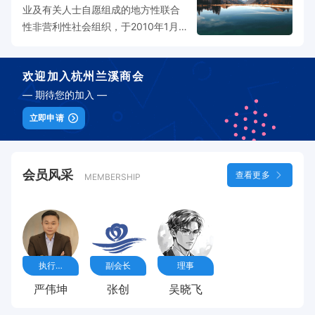
业及有关人士自愿组成的地方性联合
性非营利性社会组织，于2010年1月经
兰溪市民政局批准成立，接受兰溪市
工商联、杭州市工商联的业务指导和
欢迎加入
杭州兰溪商会
监督。商会秉承“交流合作、资源共
享、优势互补、和谐发展”的办会理
— 期待您的加入 —
念，以“规范化管理、多样化活动、特
立即申请
色化服务”打造品牌商会，是杭州、兰
溪两地经济的联结桥梁，是政府与企
业、企业与企业的沟通纽带，是为在
会员风采
查看更多
MEMBERSHIP
杭兰溪籍企业家提供服务的依托平
台，在促进全体会员事业发展的过程
中为杭州、兰溪两地经济社会发展作
出积极贡献。 商会现有会员企业200
余家，涉及医药、房地产、食品、文
旅、物流、IT、通信、贸易、化工、
执行会长
副会长
理事
园林、金融投资等各个行业和领域，
严伟坤
张创
吴晓飞
其中不乏上市公司和行业知名企业。
会长单位康恩贝集团，常务副会长单