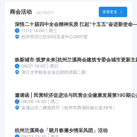
位金圆股份、众安华纳、商源集团、
商会
活动
查看更多
ACTIVITY
京兰集团、元成股份、复基控股等在
业内都享有较高知名度。 商会的发展
深悟二十届四中全会精神实质 扛起“十
壮大离不开会员，会员的发展与商会
11/12 14:00 | 周三
的兴旺息息相关。商会积极为会员的
杭州市滨江区SNG宝龙中心2601室
内外交流合作创造有利条件，助力会
员企业立足杭州、反哺家乡，助推两
地经济发展。 2023年4月15日，商会
焕新城市·筑梦未来|杭州兰溪商会建筑专委会城市更新主
选举产生了第六届理事会，在新一届
09/21 14:00 | 周日
浙江大学校友企业总部经济园二期
领导班子的带领下，商会队伍不断扩
大、影响力不断提升，正努力向打造
异地商会标杆的目标迈进。
邀请函 | 民营经济促进法与民营企业健康发展第190期
08/26 14:30 | 周二
金溪山庄二楼揽胜厅（杭州市西湖区杨公堤39号）
杭州兰溪商会「晓月春澜乡情采风团」活动
08/23 13:30 | 周六